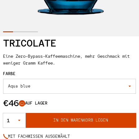
TRICOLATE
Eine Zero-Bypass-Kaffeemaschine, mehr Geschmack mit
weniger Gramm Kaffee.
FARBE
Normaler Preis
€46
AUF LAGER
ANZAHL
IN DEN WARENKORB LEGEN
MIT FACHWISSEN AUSGEWÄHLT