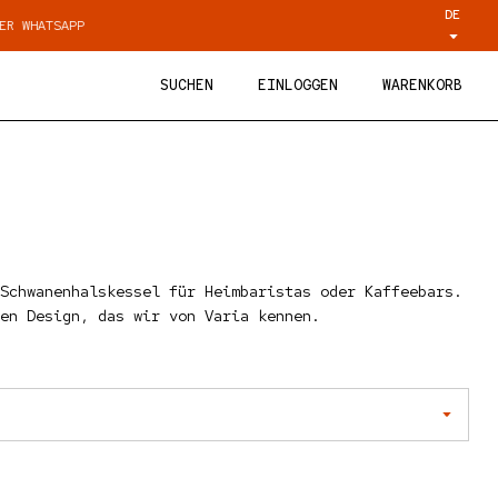
DE
P
WÖCHENTLICH FRISCH GERÖSTETER KAFFE
SUCHEN
EINLOGGEN
WARENKORB
Schwanenhalskessel für Heimbaristas oder Kaffeebars.
en Design, das wir von Varia kennen.
reis