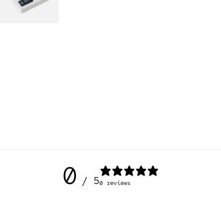
0
/ 5
0 reviews