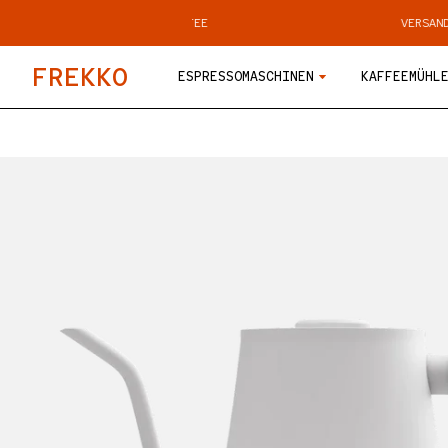
DIREKT ZUM INHALT
CH GERÖSTETER KAFFEE
VERSAND IN 48 STU
F
R
E
K
K
O
ESPRESSOMASCHINEN
KAFFEEMÜHL
PRODUKTINFORMATIONEN SPRINGEN