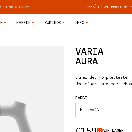
NDEN
PERSÖNLICHE BERATUNG PER WHATSAP
EN
KAFFEE
ZUBEHÖR
INFO
VARIA
AURA
Einer der komplettesten 
Und einer im wunderschön
FARBE
Normaler P
€159
AUF LAGER