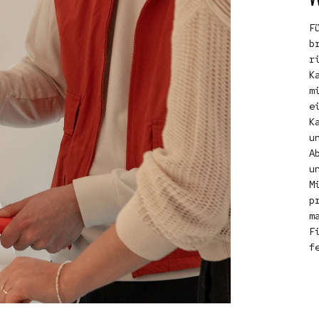
F
b
r
K
m
e
K
u
A
u
M
p
m
F
f