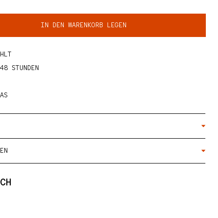
Medien 2 in Galerieansicht öffnen
IN DEN WARENKORB LEGEN
Menge für Aura
ie Menge für Aura
HLT
48 STUNDEN
AS
EN
CH