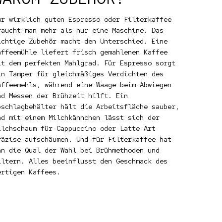
ür wirklich guten Espresso oder Filterkaffee
raucht man mehr als nur eine Maschine. Das
ichtige Zubehör macht den Unterschied. Eine
affeemühle liefert frisch gemahlenen Kaffee
it dem perfekten Mahlgrad. Für Espresso sorgt
in Tamper für gleichmäßiges Verdichten des
affeemehls, während eine Waage beim Abwiegen
nd Messen der Brühzeit hilft. Ein
bschlagbehälter hält die Arbeitsfläche sauber,
nd mit einem Milchkännchen lässt sich der
ilchschaum für Cappuccino oder Latte Art
räzise aufschäumen. Und für Filterkaffee hat
an die Qual der Wahl bei Brühmethoden und
iltern. Alles beeinflusst den Geschmack des
ertigen Kaffees.