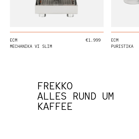
HINZUFÜGEN
Normaler Preis
ECM
€1.999
ECM
MECHANIKA VI SLIM
PURISTIKA
FREKKO
ALLES RUND UM
KAFFEE