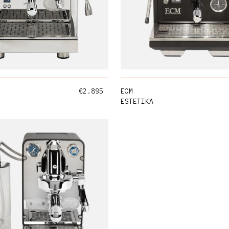
HINZUFÜGEN
HINZUF
Normaler Preis
€2.895
ECM
ESTETIKA