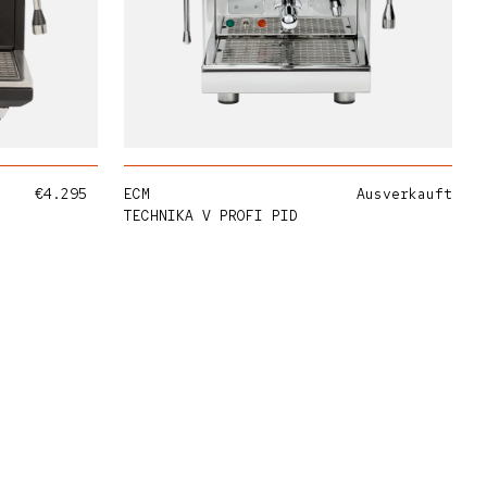
ÜGEN
AUSVERKAUFT
Normaler Preis
€4.295
ECM
Ausverkauft
TECHNIKA V PROFI PID