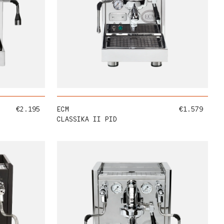
ÜGEN
HINZUFÜGEN
Normaler Preis
Normaler Pr
€2.195
ECM
€1.579
CLASSIKA II PID