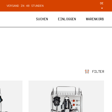
DE
VERSAND IN 48 STUNDEN
PERSÖNLICHE BER
SUCHEN
EINLOGGEN
WARENKORB
FILTER