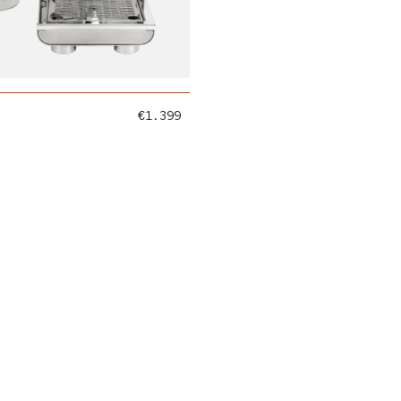
Normaler Preis
€1.399