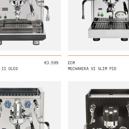
HINZUFÜGEN
HINZUF
Normaler Preis
€3.599
ECM
 II OLED
MECHANIKA VI SLIM PID