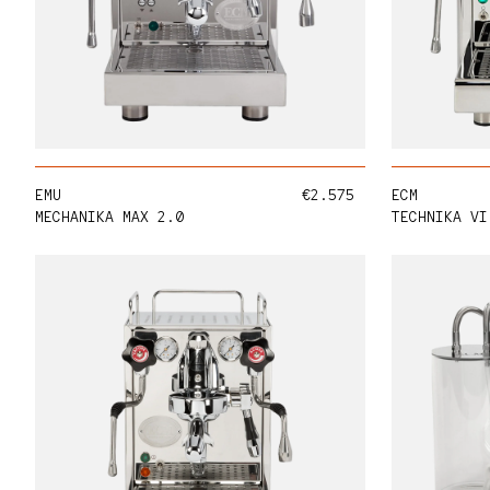
Normaler Preis
EMU
€2.575
ECM
MECHANIKA MAX 2.0
TECHNIKA VI