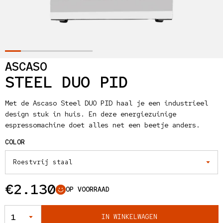
ASCASO
STEEL DUO PID
Met de Ascaso Steel DUO PID haal je een industrieel
design stuk in huis. En deze energiezuinige
espressomachine doet alles net een beetje anders.
COLOR
Normale prijs
€2.130
OP VOORRAAD
AANTAL
IN WINKELWAGEN