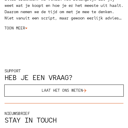
weet wat je koopt en hoe je er het meeste uit haalt.
Daarom nemen we de tijd om met je mee te denken.
Niet vanuit een script, maar gewoon eerlijk advies
van mensen die zelf ook gek zijn op koffie.
Online
TOON MEER
helpen we je met onze
keuzehulp
, via
WhatsApp
staan
we direct voor je klaar, en met de
bundelconfigurator
stel je makkelijk je eigen set
samen, met korting.
Wat ons echt uniek maakt? Dat we
alles zelf testen en proberen. Geen standaard
assortiment, maar spullen waar we zelf achter staan.
Als je onze producten zelf wilt zien, proeven of
SUPPORT
testen, dan ben je altijd welkom in de
FREKKO
HEB JE EEN VRAAG?
Studio
, met een kopje koffie erbij natuurlijk.
LAAT HET ONS WETEN
NIEUWSBRIEF
STAY IN TOUCH