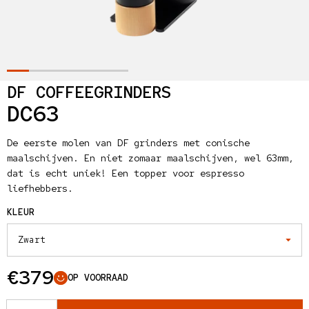
DF COFFEEGRINDERS
DC63
De eerste molen van DF grinders met conische
maalschijven. En niet zomaar maalschijven, wel 63mm,
dat is echt uniek! Een topper voor espresso
liefhebbers.
KLEUR
Normale prijs
€379
OP VOORRAAD
AANTAL