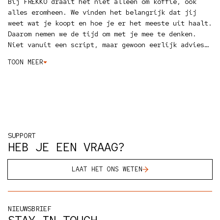
Bij FREKKO draait het niet alleen om koffie, ook
alles eromheen. We vinden het belangrijk dat jij
weet wat je koopt en hoe je er het meeste uit haalt.
Daarom nemen we de tijd om met je mee te denken.
Niet vanuit een script, maar gewoon eerlijk advies
van mensen die zelf ook gek zijn op koffie.
Online
TOON MEER
helpen we je met onze
keuzehulp
, via
WhatsApp
staan
we direct voor je klaar, en met de
bundelconfigurator
stel je makkelijk je eigen set
samen, met korting.
Wat ons echt uniek maakt? Dat we
alles zelf testen en proberen. Geen standaard
assortiment, maar spullen waar we zelf achter staan.
Als je onze producten zelf wilt zien, proeven of
SUPPORT
testen, dan ben je altijd welkom in de
FREKKO
HEB JE EEN VRAAG?
Studio
, met een kopje koffie erbij natuurlijk.
LAAT HET ONS WETEN
NIEUWSBRIEF