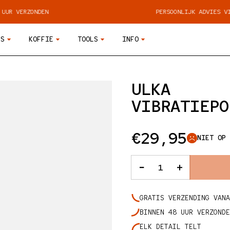
NDEN
PERSOONLIJK ADVIES VIA WHATSAP
NS
KOFFIE
TOOLS
INFO
ULKA
VIBRATIEPO
Normale pr
€29,95
NIET OP 
AANTAL
Aantal verlagen
Aantal v
GRATIS VERZENDING VANA
BINNEN 48 UUR VERZONDE
ELK DETAIL TELT