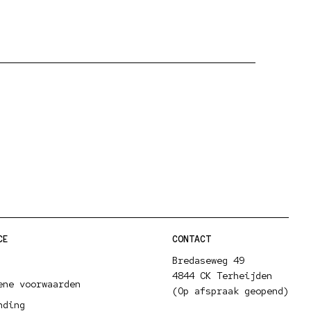
CE
CONTACT
Bredaseweg 49
4844 CK Terheijden
ene voorwaarden
(Op afspraak geopend)
nding