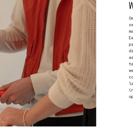
O
z
m
E
p
d
a
t
w
c
l
i
o