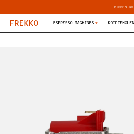
METEEN NAAR DE CONTENT
GEBRANDE KOFFIE
BINNEN 48 UUR VERZO
F
R
E
K
K
O
ESPRESSO MACHINES
KOFFIEMOLE
DIRECT NAAR PRODUCTINFORMATIE