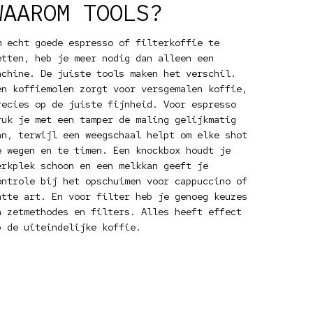
WAAROM TOOLS?
m echt goede espresso of filterkoffie te
etten, heb je meer nodig dan alleen een
achine. De juiste tools maken het verschil.
en koffiemolen zorgt voor versgemalen koffie,
recies op de juiste fijnheid. Voor espresso
ruk je met een tamper de maling gelijkmatig
an, terwijl een weegschaal helpt om elke shot
e wegen en te timen. Een knockbox houdt je
erkplek schoon en een melkkan geeft je
ontrole bij het opschuimen voor cappuccino of
atte art. En voor filter heb je genoeg keuzes
n zetmethodes en filters. Alles heeft effect
p de uiteindelijke koffie.