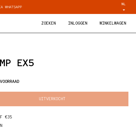
NL
P
WEKELIJKS VERSGEBRANDE KOFFIE
ZOEKEN
INLOGGEN
WINKELWAGEN
MP EX5
ijs
VOORRAAD
UITVERKOCHT
 voor Vibratiepomp EX5
erhogen voor Vibratiepomp EX5
F €35
N